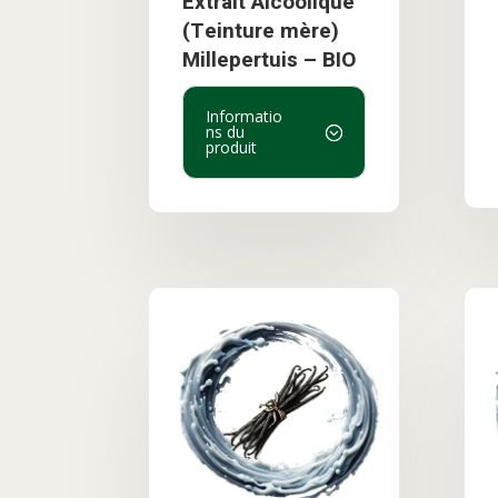
Extrait Alcoolique
(Teinture mère)
Millepertuis – BIO
Informatio
ns du
produit