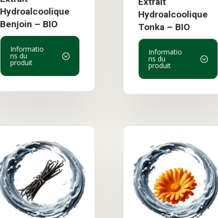
Extrait
Hydroalcoolique
Hydroalcoolique
Benjoin – BIO
Tonka – BIO
Informatio
Informatio
ns du
ns du
produit
produit