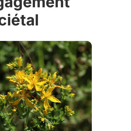
gagement
iétal