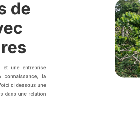
s de
vec
ires
 et une entreprise
la connaissance, la
 Voici ci dessous une
ts dans une relation